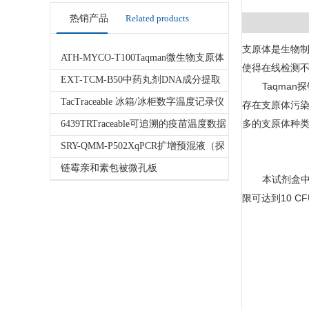
热销产品
Related products
支原体是生物
ATH-MYCO-T100Taqman微生物支原体
使得在线检测
荧光定量PCR检测试剂盒
EXT-TCM-B50中药丸剂DNA成分提取
Taqman
探
试剂盒
TacTraceable 冰箱/冰柜数字温度记录仪
存在支原体污
多的支原体种
6439TRTraceable可追溯的疫苗温度数据
记录仪
SRY-QMM-P502XqPCR扩增预混液（探
针法）
链霉亲和素包被微孔板
本试剂盒
限可达到
10 CF