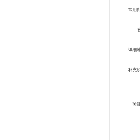
常用
详细
补充
验