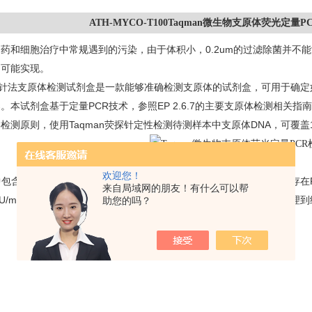
ATH-MYCO-T100Taqman微生物支原体荧光定量
制药和细胞治疗中常规遇到的污染，由于体积小，
0.2um
的过滤除菌并不能
不可能实现。
针法支原体检测试剂盒是一款能够准确检测支原体的试剂盒，可用于确定
染。本试剂盒基于定量
PCR
技术，参照
EP 2.6.7
的主要支原体检测相关指南
类检测原则，使用
Taqman
荧探针定性检测待测样本中支原体
DNA
，可覆盖
欢迎您！
中包含内部对照（
IPC
），可用来判断待检样本中是否包含对扩增反应存在
来自局域网的朋友！有什么可以帮
U/mL
，甚至个别支原体灵敏度可达
0.5 CFU/mL
。
本试剂盒
从样品处理到
助您的吗？