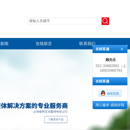
司新闻
在线留言
联系我们
在线客服
顾先生
021-33882001（上
18915460793
海）, 0512-
65237243（苏州）
在线客服
用心服务 成就你我